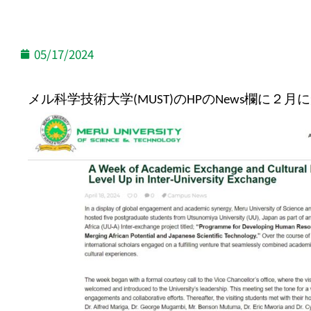
05/17/2024
メル科学技術大学
の
の
欄に２月に
(MUST)
HP
News