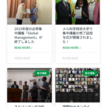
2023年度の必修集
メル科学技術大学で
中講義「Global
集中講義の修了証授
Management」が
与式が開催されまし
終了しました
た！
READ MORE »
READ MORE »
10/02/2023
02/03/2022
集中講義
集中講義
ネルソンマンデラ科
国際Webオンライ