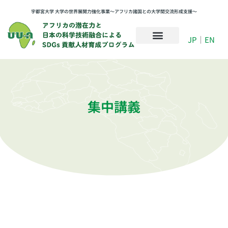
宇都宮大学 大学の世界展開力強化事業〜アフリカ諸国との大学間交流形成支援〜
JP
｜
EN
集中講義