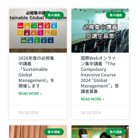
集中講義
集中講義
2026年度の必修集
国際Webオンライ
中講義
ン集中講義 「The
「Sustainable
Compulsory
Global
Intensive Course
Management」を
2024 “Global
開催します
Management”」受
講者募集
READ MORE »
READ MORE »
05/18/2026
04/16/2024
集中講義
集中講義